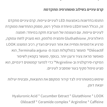
קרם עיניים בשילוב פוטותרפיה מתקדמת
התנסו בחדשנות באמצעות LED לעיניים עייפות. קרם עיניים מתקדם
זה, הכולל תאורתLED מיוחדת ומוליך רטט, מספק התחדשות ממוקדת
לעיניים עייפות. עם העוצמה של תערובת חזקה במיוחד: חומצה
היאלורונית, Gluthathione ותמצית מלפפון, הוא מעניק לחות עמוקה,
מרגיע אדמומיות ומחייה את אזור העיניים העדין. רכיב הפטנט: LOOK
Oléoactif® מועשר במולקולות הגנה מ- Terminalia arjuna, הוא
מאפשר מראה צעיר ורענן יותר. בנוסף, מועשר בקפאין לשיפור
המיקרו-סירקולציה וב-Argireline™ כדי למזער קמטוטים דינמיים, הוא
מציע טיפול מקיף בעור שמסביב לעיניים.
שימוש בפוטותרפיה לצד קירור ממקסם את התוצאות, ומבטיח יעילות
יוצאת דופן.
Hyaluronic Acid * Cucumber Extract * Glutathione * LOOK
Oléoactif * Ceramide complex * Argireline * Caffeine