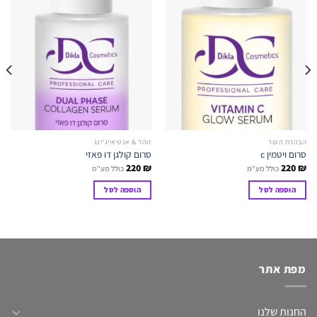
הבהרת העור
זוהר & אנטיאייג'ינג
סרום ויטמין c
סרום קולגן דו פאזי
220
₪
220
₪
כולל מע"מ
כולל מע"מ
הוספה לסל
הוספה לסל
מפת אתר
החנות שלנו