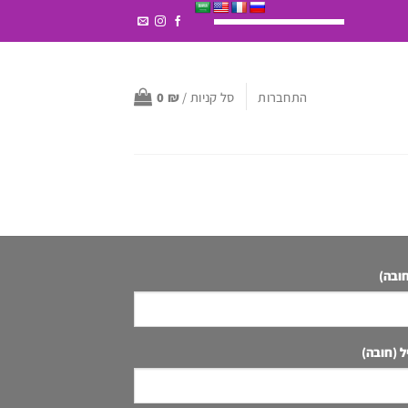
התחברות
סל קניות /
₪
0
ובה)
ל (חובה)